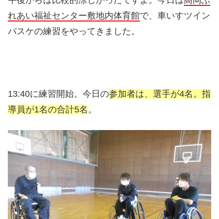
午後からは比較的涼しかったですよ。今日は
高岡ふ
れあい福祉センター敷地内体育館
で、車いすツイン
バスケの練習をやってきました。
13:40に練習開始。今日の
参加者は、選手が4名。指
導員が1名の合計5名
。