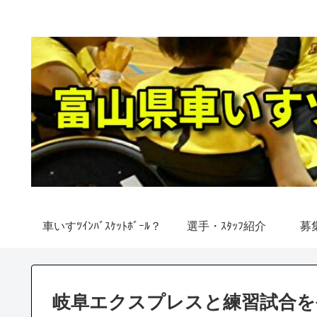
車いすﾂｲﾝﾊﾞｽｹｯﾄﾎﾞｰﾙ？
選手・ｽﾀｯﾌ紹介
募
岐阜エクスプレスと練習試合を