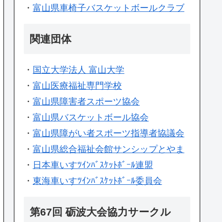
・
富山県車椅子バスケットボールクラブ
関連団体
・
国立大学法人 富山大学
・
富山医療福祉専門学校
・
富山県障害者スポーツ協会
・
富山県バスケットボール協会
・
富山県障がい者スポーツ指導者協議会
・
富山県総合福祉会館サンシップとやま
・
日本車いすﾂｲﾝﾊﾞｽｹｯﾄﾎﾞｰﾙ連盟
・
東海車いすﾂｲﾝﾊﾞｽｹｯﾄﾎﾞｰﾙ委員会
第67回 砺波大会協力サークル