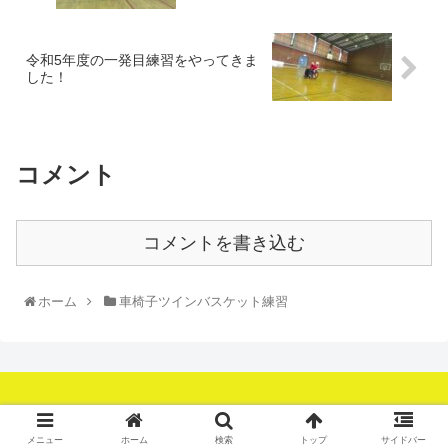
令和5年度の一発目練習をやってきま
した！
コメント
コメントを書き込む
ホーム
車椅子ツインバスケット練習
© 2013-2026 富山県車いすツインバスケットボールクラブ.
メニュー
ホーム
検索
トップ
サイドバー