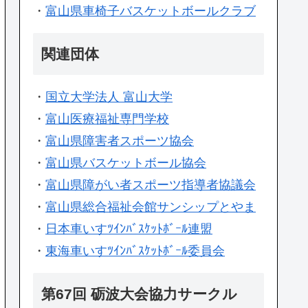
・
富山県車椅子バスケットボールクラブ
関連団体
・
国立大学法人 富山大学
・
富山医療福祉専門学校
・
富山県障害者スポーツ協会
・
富山県バスケットボール協会
・
富山県障がい者スポーツ指導者協議会
・
富山県総合福祉会館サンシップとやま
・
日本車いすﾂｲﾝﾊﾞｽｹｯﾄﾎﾞｰﾙ連盟
・
東海車いすﾂｲﾝﾊﾞｽｹｯﾄﾎﾞｰﾙ委員会
第67回 砺波大会協力サークル