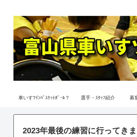
車いすﾂｲﾝﾊﾞｽｹｯﾄﾎﾞｰﾙ？
選手・ｽﾀｯﾌ紹介
募
2023年最後の練習に行ってき