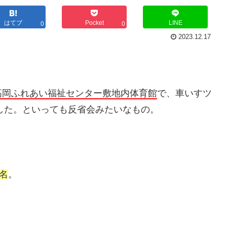
はてブ
Pocket
LINE
0
0
2023.12.17
高岡ふれあい福祉センター敷地内体育館
で、車いすツ
ました。といっても反省会みたいなもの。
名
。