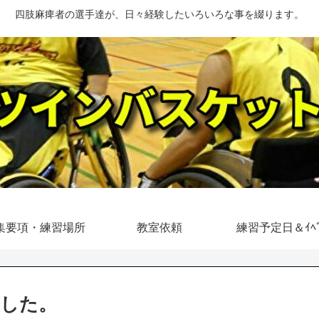
四肢麻痺者の選手達が、日々経験したいろいろな事を綴ります。
集要項・練習場所
教室依頼
練習予定日＆ｲﾍﾞ
ました。