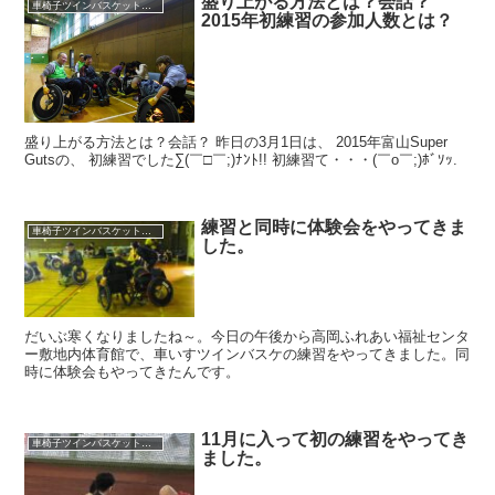
盛り上がる方法とは？会話？
車椅子ツインバスケット練習
2015年初練習の参加人数とは？
盛り上がる方法とは？会話？ 昨日の3月1日は、 2015年富山Super
Gutsの、 初練習でした∑(￣□￣;)ﾅﾝﾄ!! 初練習て・・・(￣o￣;)ﾎﾞｿｯ.
練習と同時に体験会をやってきま
車椅子ツインバスケット練習
した。
だいぶ寒くなりましたね～。今日の午後から高岡ふれあい福祉センタ
ー敷地内体育館で、車いすツインバスケの練習をやってきました。同
時に体験会もやってきたんです。
11月に入って初の練習をやってき
車椅子ツインバスケット練習
ました。