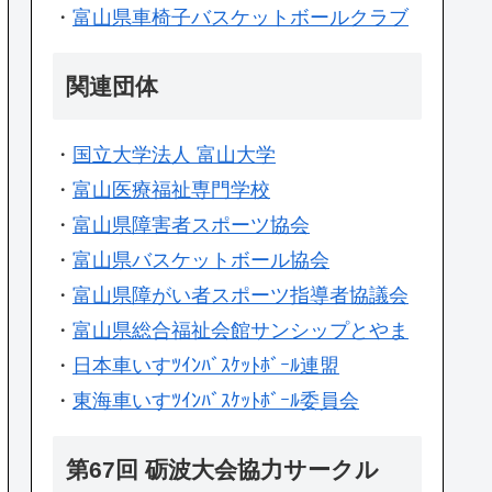
・
富山県車椅子バスケットボールクラブ
関連団体
・
国立大学法人 富山大学
・
富山医療福祉専門学校
・
富山県障害者スポーツ協会
・
富山県バスケットボール協会
・
富山県障がい者スポーツ指導者協議会
・
富山県総合福祉会館サンシップとやま
・
日本車いすﾂｲﾝﾊﾞｽｹｯﾄﾎﾞｰﾙ連盟
・
東海車いすﾂｲﾝﾊﾞｽｹｯﾄﾎﾞｰﾙ委員会
第67回 砺波大会協力サークル