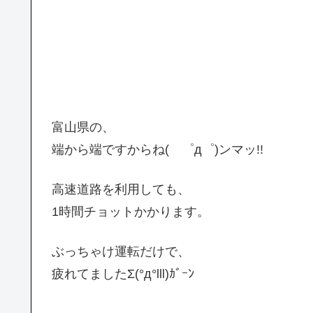
富山県の、
端から端ですからね( ゜д゜)ンマッ!!
高速道路を利用しても、
1時間チョットかかります。
ぶっちゃけ運転だけで、
疲れてましたΣ(°д°lll)ｶﾞｰﾝ