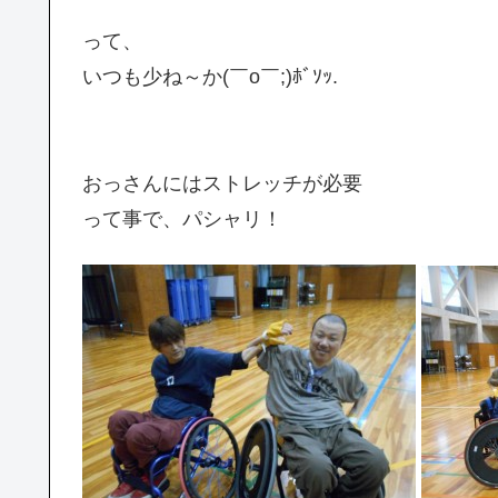
って、
いつも少ね～か(￣o￣;)ﾎﾞｿｯ.
おっさんにはストレッチが必要
って事で、パシャリ！