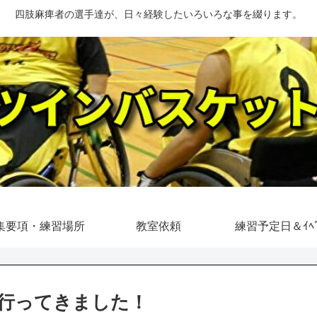
四肢麻痺者の選手達が、日々経験したいろいろな事を綴ります。
集要項・練習場所
教室依頼
練習予定日＆ｲﾍﾞ
行ってきました！