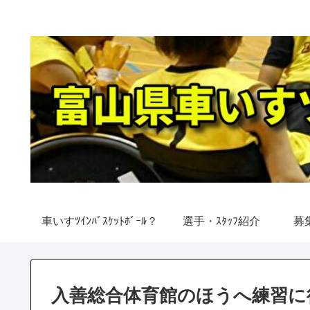
車いすﾂｲﾝﾊﾞｽｹｯﾄﾎﾞｰﾙ？
選手・ｽﾀｯﾌ紹介
募
入善総合体育館のほうへ練習に