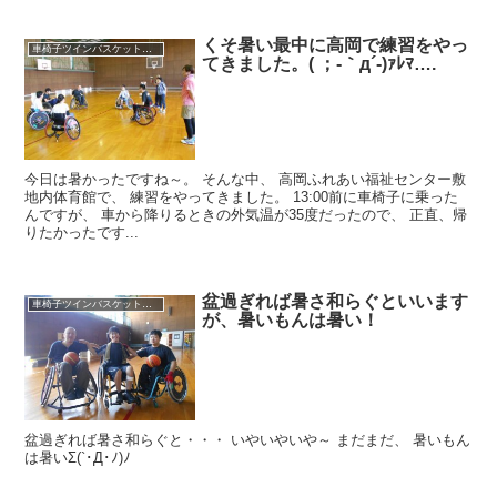
くそ暑い最中に高岡で練習をやっ
車椅子ツインバスケット練習
てきました。( ；-｀д´-)ｧﾚﾏ….
今日は暑かったですね～。 そんな中、 高岡ふれあい福祉センター敷
地内体育館で、 練習をやってきました。 13:00前に車椅子に乗った
んですが、 車から降りるときの外気温が35度だったので、 正直、帰
りたかったです...
盆過ぎれば暑さ和らぐといいます
車椅子ツインバスケット練習
が、暑いもんは暑い！
盆過ぎれば暑さ和らぐと・・・ いやいやいや～ まだまだ、 暑いもん
は暑いΣ(`･Д･ﾉ)ﾉ