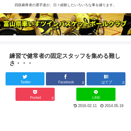
四肢麻痺者の選手達が、日々経験したいろいろな事を綴ります。
練習で健常者の固定スタッフを集める難し
さ・・・
Twitter
Facebook
はてブ
0
0
Pocket
LINE
0
2016.02.11
2014.05.19