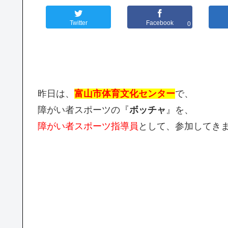
Twitter
Facebook
0
昨日は、
富山市体育文化センター
で、
障がい者スポーツの『
ボッチャ
』を、
障がい者スポーツ指導員
として、参加してき