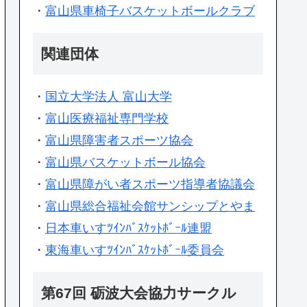
・
富山県車椅子バスケットボールクラブ
関連団体
・
国立大学法人 富山大学
・
富山医療福祉専門学校
・
富山県障害者スポーツ協会
・
富山県バスケットボール協会
・
富山県障がい者スポーツ指導者協議会
・
富山県総合福祉会館サンシップとやま
・
日本車いすﾂｲﾝﾊﾞｽｹｯﾄﾎﾞｰﾙ連盟
・
東海車いすﾂｲﾝﾊﾞｽｹｯﾄﾎﾞｰﾙ委員会
第67回 砺波大会協力サークル