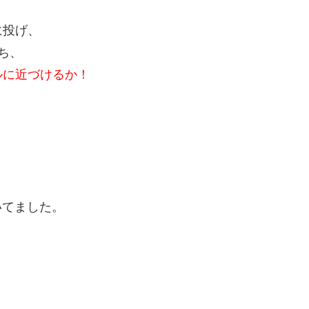
に投げ、
ち、
ルに近づけるか！
いてました。