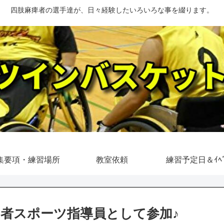
四肢麻痺者の選手達が、日々経験したいろいろな事を綴ります。
集要項・練習場所
教室依頼
練習予定日＆ｲﾍﾞ
者スポーツ指導員として参加♪