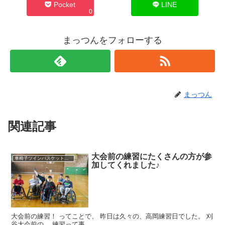
Pocket
LINE
0
まっつんをフォローする
まっつん
関連記事
大会前の練習にたくさんの方が参
車椅子ツインバスケット練習
加してくれました♪
大会前の練習！ ってことで、 昨日は久々の、高岡練習日でした。 刈
谷大会前の、 練習って事。