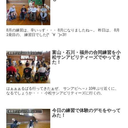
8月の練習は、辛いっす・・・ 8月になりましたね～。 昨日は、 8月
1発目の、 練習日でした(*゜∀゜)=3!!
富山・石川・福井の合同練習を小
車椅子ツインバスケット練習
松サンアビリティーズでやってき
た！
はぁぁぁるばる行ってきたぁぜ、 サンアビへ～♪ 10年ぶり近くに、
なるでしょうか・・・ 小松サンアビリティーズに行くの。
今日の練習で体験のデモをやって
車椅子ツインバスケット練習
みた！