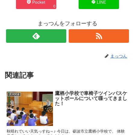
Pocket
LINE
0
まっつんをフォローする
まっつん
関連記事
鷹栖小学校で車椅子ツインバスケ
講演関連
ットボールについて喋ってきまし
た！
秋晴れでいい天気っすね～♪ 今日は、砺波市立鷹栖小学校で、 体験